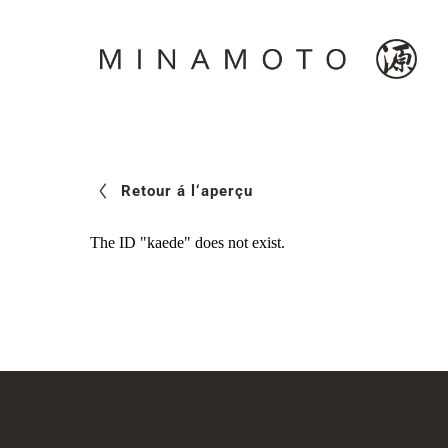
Passer
au
contenu
Retour á l‘aperçu
The ID "kaede" does not exist.