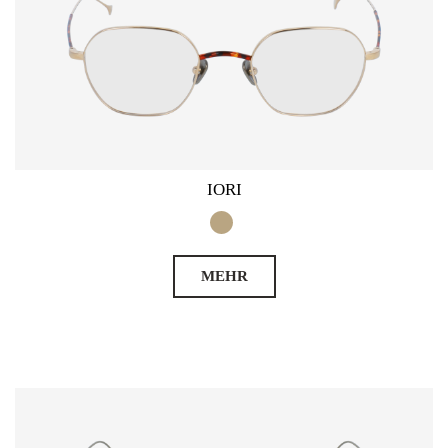
IORI
MEHR