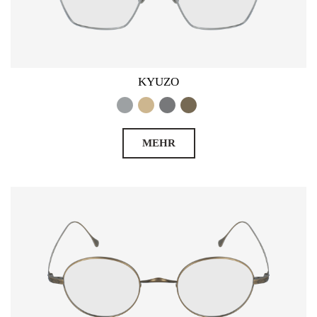
KYUZO
MEHR