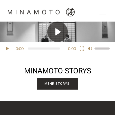
Zum
Inhalt
springen
0:00
0:00
MINAMOTO-STORYS
MEHR STORYS